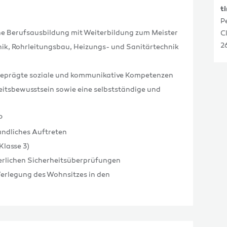
t
P
he Berufsausbildung mit Weiterbildung zum Meister
C
2
ik, Rohrleitungsbau, Heizungs- und Sanitärtechnik
geprägte soziale und kommunikative Kompetenzen
itsbewusstsein sowie eine selbstständige und
P
undliches Auftreten
Klasse 3)
derlichen Sicherheitsüberprüfungen
erlegung des Wohnsitzes in den