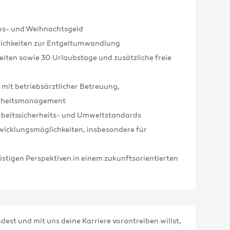
ubs- und Weihnachtsgeld
glichkeiten zur Entgeltumwandlung
iten sowie 30 Urlaubstage und zusätzliche freie
it betriebsärztlicher Betreuung,
dheitsmanagement
rbeitssicherheits- und Umweltstandards
twicklungsmöglichkeiten, insbesondere für
ristigen Perspektiven in einem zukunftsorientierten
dest und mit uns deine Karriere vorantreiben willst,