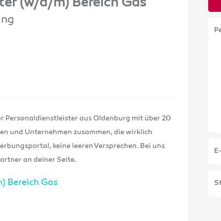
ster (w/d/m) Bereich Gas
ung
P
er Personaldienstleister aus Oldenburg mit über 20
hen und Unternehmen zusammen, die wirklich
ungsportal, keine leeren Versprechen. Bei uns
E
rtner an deiner Seite.
m) Bereich Gas
St