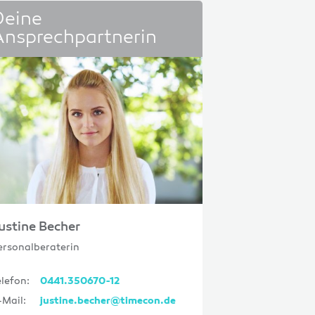
Deine
Ansprechpartnerin
ustine Becher
ersonalberaterin
elefon:
0441.350670-12
-Mail:
justine.becher@timecon.de