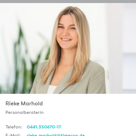
Rieke Marhold
Personalberaterin
Telefon:
0441.350670-17
E-Mail:
rieke.marhold@timecon.de