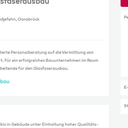
asfaserausbau
P
roßefehn, Osnabrück
lierte Personalberatung auf die Vermittlung von
rt. Für ein erfolgreiches Bauunternehmen im Raum
rbeitende für den Glasfaserausbau.
sbau
E
St
bis in Gebäude unter Einhaltung hoher Qualitäts-