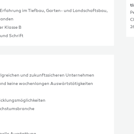
t
e Erfahrung im Tiefbau, Garten- und Landschaftsbau,
P
handen
C
2
er Klasse B
und Schrift
folgreichen und zukunftssicheren Unternehmen
 und keine wochenlangen Auswärtstätigkeiten
icklungsmöglichkeiten
Wachstumsbranche