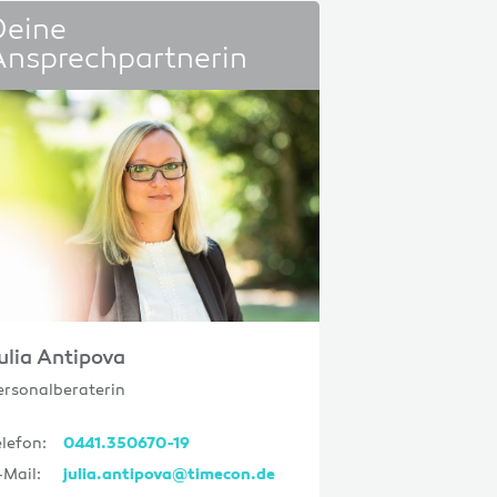
Deine
Ansprechpartnerin
ulia Antipova
ersonalberaterin
elefon:
0441.350670-19
-Mail:
julia.antipova@timecon.de