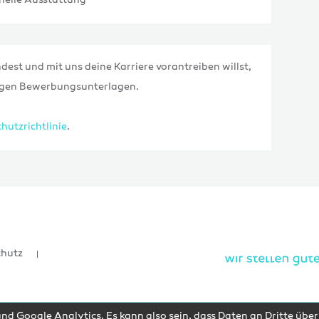
nelle Ausstattung
dest und mit uns deine Karriere vorantreiben willst,
tigen Bewerbungsunterlagen.
hutzrichtlinie
.
chutz
d Google Analytics. Es kann also sein, dass Daten an Dritte übe