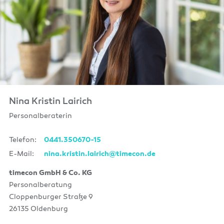
Nina Kristin Lairich
Personalberaterin
Telefon:
0441.350670-15
E-Mail:
nina.kristin.lairich@timecon.de
timecon GmbH & Co. KG
Personalberatung
Cloppenburger Straße 9
26135 Oldenburg