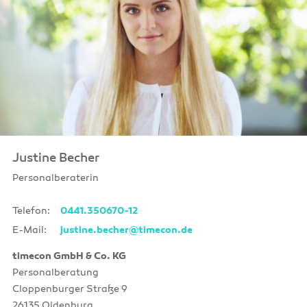
Justine Becher
Personalberaterin
Telefon:
0441.350670-12
E-Mail:
justine.becher@timecon.de
timecon GmbH & Co. KG
Personalberatung
Cloppenburger Straße 9
26135 Oldenburg