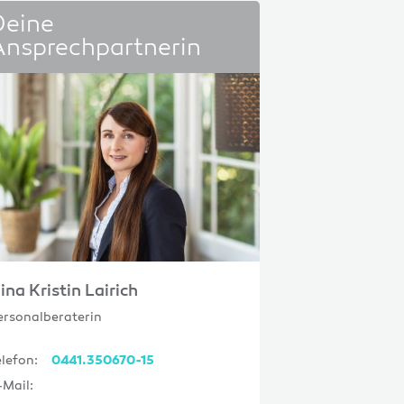
Deine
Ansprechpartnerin
ina Kristin Lairich
ersonalberaterin
elefon:
0441.350670-15
-Mail: