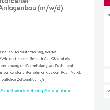
itarbeiter
 Anlagenbau (m/w/d)
P
er neuen Herausforderung, bei der
 Wir, die timecon GmbH & Co. KG, sind ein
e Überlassung und Vermittlung von Fach - und
ür unser Kundenunternehmen aus dem Raum Varel,
E
möglichen Zeitpunkt eine/n
r Arbeitsvorbereitung Anlagenbau
St