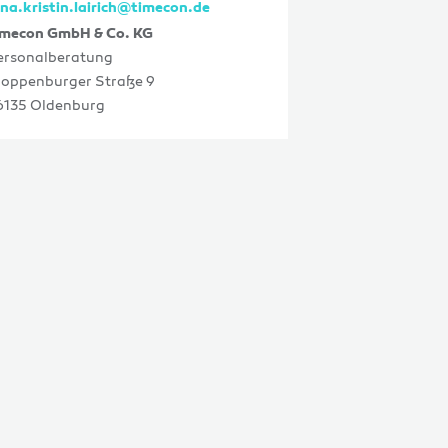
ina.kristin.lairich@timecon.de
imecon GmbH & Co. KG
ersonalberatung
loppenburger Straße 9
6135 Oldenburg