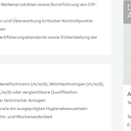
d Molkenprodukten sowie Durchführung von CIP-
en und Überwachung kritischer Kontrollpunkte
gen
tifizierungsstandards sowie Sicherstellung der
kereifachmann (m/w/d), Milchtechnologen (m/w/d),
/w/d) oder vergleichbare Qualifikation
A
er technischer Anlagen
T
sowie ein ausgeprägtes Hygienebewusstsein
hicht- und Wochenendarbeit
T
E