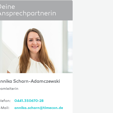
Deine
Ansprechpartnerin
nnika Scharn-Adamczewski
eamleiterin
elefon:
0441.350670-28
-Mail:
annika.scharn@timecon.de