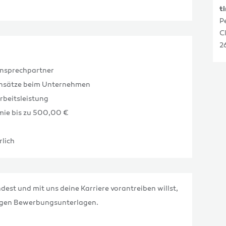
t
P
C
2
Ansprechpartner
Einsätze beim Unternehmen
beitsleistung
mie bis zu 500,00 €
lich
dest und mit uns deine Karriere vorantreiben willst,
tigen Bewerbungsunterlagen.