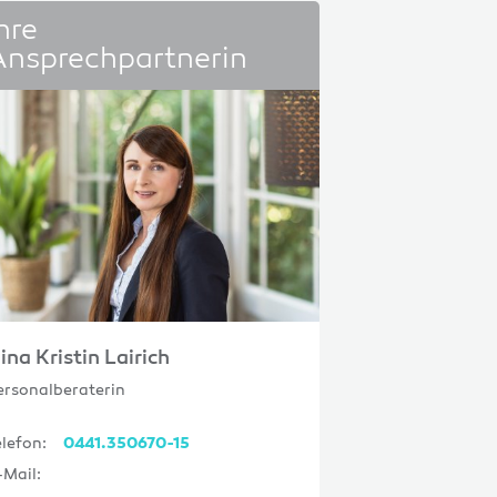
hre
Ansprechpartnerin
ina Kristin Lairich
ersonalberaterin
elefon:
0441.350670-15
-Mail: