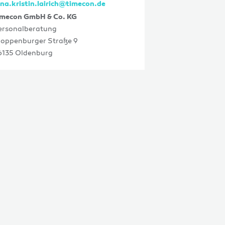
ina.kristin.lairich@timecon.de
imecon GmbH & Co. KG
ersonalberatung
loppenburger Straße 9
6135 Oldenburg