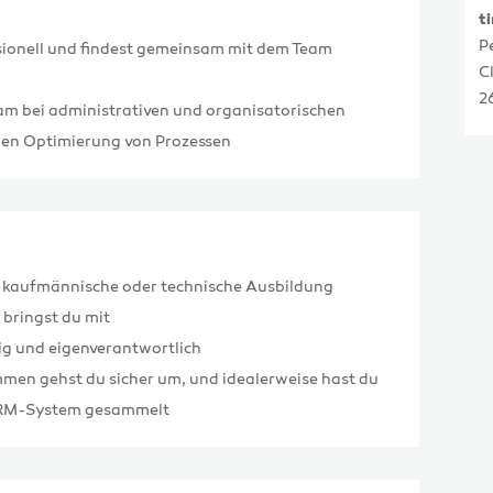
t
P
sionell und findest gemeinsam mit dem Team
C
2
eam bei administrativen und organisatorischen
chen Optimierung von Prozessen
e kaufmännische oder technische Ausbildung
bringst du mit
sig und eigenverantwortlich
men gehst du sicher um, und idealerweise hast du
 CRM-System gesammelt