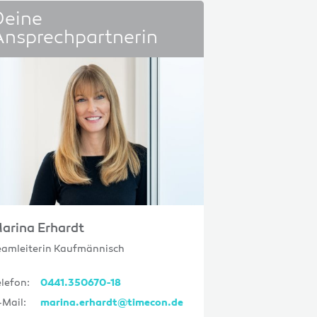
Deine
Ansprechpartnerin
arina Erhardt
eamleiterin Kaufmännisch
elefon:
0441.350670-18
-Mail:
marina.erhardt@timecon.de