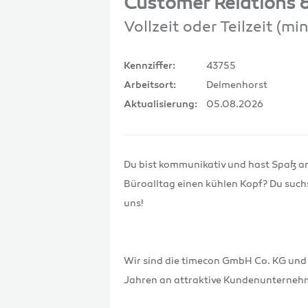
Customer Relations &
Vollzeit oder Teilzeit (m
43755
Kennziffer:
Delmenhorst
Arbeitsort:
05.08.2026
Aktualisierung:
Du bist kommunikativ und hast Spaß am
Büroalltag einen kühlen Kopf? Du such
uns!
Wir sind die timecon GmbH Co. KG und 
Jahren an attraktive Kundenunterneh