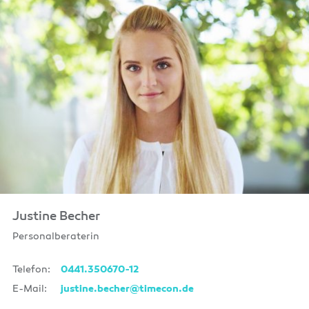
Justine Becher
Personalberaterin
Telefon:
0441.350670-12
E-Mail:
justine.becher@timecon.de