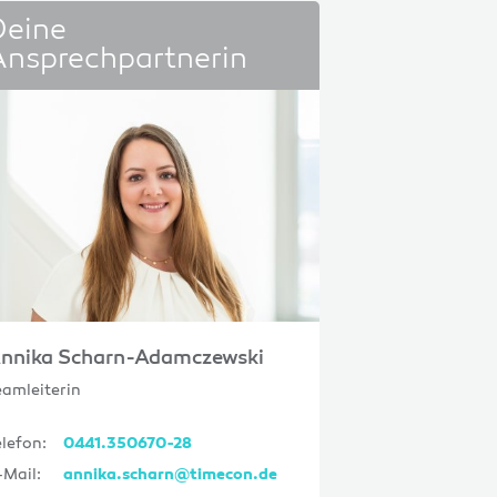
Deine
Ansprechpartnerin
nnika Scharn-Adamczewski
eamleiterin
elefon:
0441.350670-28
-Mail:
annika.scharn@timecon.de