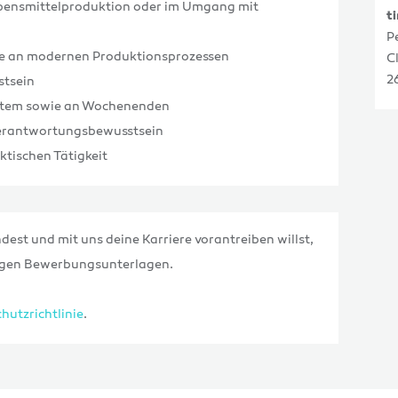
ebensmittelproduktion oder im Umgang mit
t
P
sse an modernen Produktionsprozessen
C
2
stsein
system sowie an Wochenenden
 Verantwortungsbewusstsein
tischen Tätigkeit
dest und mit uns deine Karriere vorantreiben willst,
tigen Bewerbungsunterlagen.
hutzrichtlinie
.