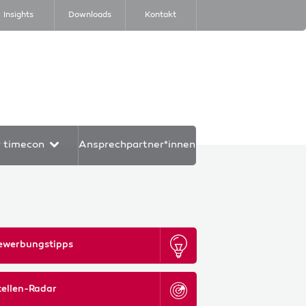
Insights
Downloads
Kontakt
r timecon
Ansprechpartner*innen
ewerbungstipps
tellen-Radar