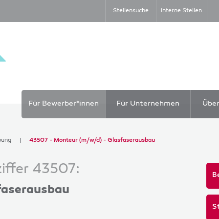
Stellensuche
Interne Stellen
Für Bewerber*innen
Für Unternehmen
Übe
bung
43507 - Monteur (m/w/d) - Glasfaserausbau
iffer 43507:
B
faserausbau
S