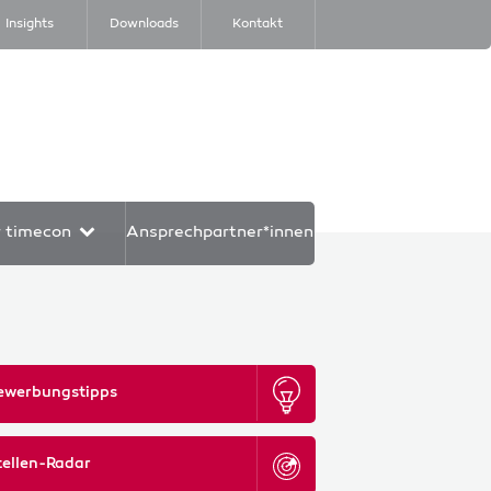
Insights
Downloads
Kontakt
r timecon
Ansprechpartner*innen
ewerbungstipps
tellen-Radar