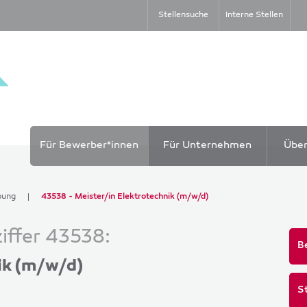
Stellensuche
Interne Stellen
Für Bewerber*innen
Für Unternehmen
Übe
bung
43538 - Meister/in Elektrotechnik (m/w/d)
iffer 43538:
B
ik (m/w/d)
S