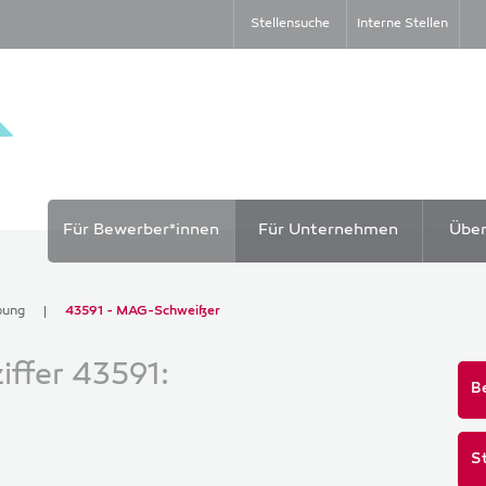
Stellensuche
Interne Stellen
Für Bewerber*innen
Für Unternehmen
Übe
bung
43591 - MAG-Schweißer
ffer 43591:
B
S