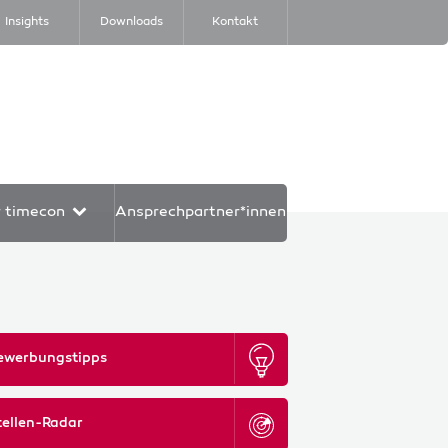
Insights
Downloads
Kontakt
r timecon
Ansprechpartner*innen
ewerbungstipps
tellen-Radar