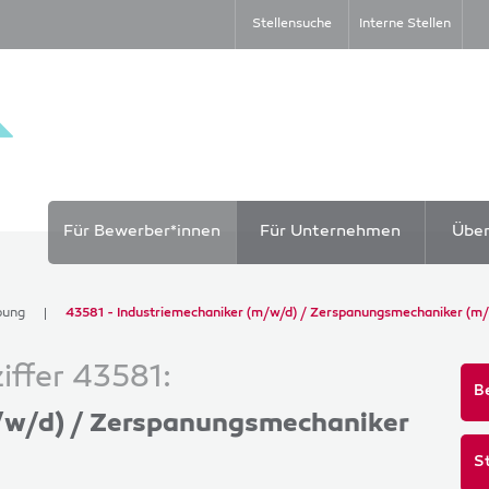
Stellensuche
Interne Stellen
Für Bewerber*innen
Für Unternehmen
Übe
bung
43581 - Industriemechaniker (m/w/d) / Zerspanungsmechaniker (m
ffer 43581:
B
/w/d) / Zerspanungsmechaniker
S