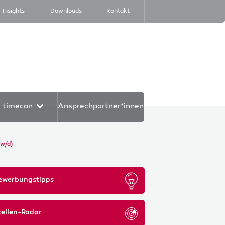
Insights
Downloads
Kontakt
r timecon
Ansprechpartner*innen
/w/d)
ewerbungstipps
tellen-Radar