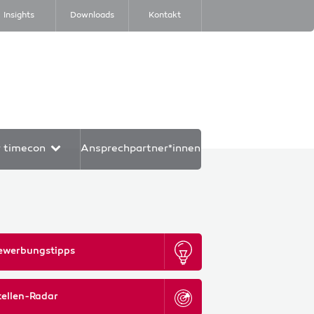
Insights
Downloads
Kontakt
r timecon
Ansprechpartner*innen
ewerbungstipps
tellen-Radar