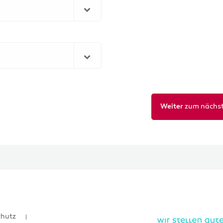
zum nächst
Weiter
chutz